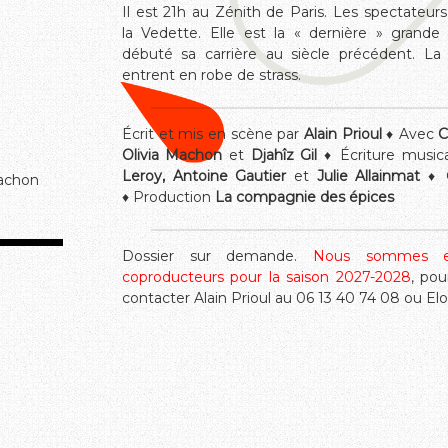
Il est 21h au Zénith de Paris. Les spectateu
la Vedette. Elle est la « dernière » grande
débuté sa carrière au siècle précédent. 
entrent en robe de strass.
Écrit et mis en scène par
Alain Prioul
♦ Avec
C
Olivia Machon
et
Djahîz
Gil
♦ Écriture music
Leroy, Antoine Gautier
et
Julie Allainmat
♦ 
Machon
♦ Production
La compagnie des épices
Dossier sur demande.
Nous sommes en
coproducteurs pour la saison 2027-2028
, pou
contacter Alain Prioul au 06 13 40 74 08 ou Elo